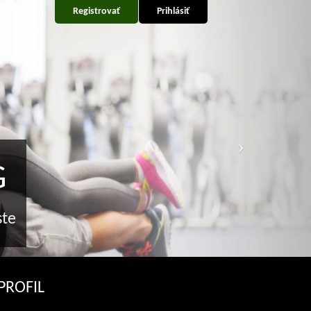
Registrovať
Prihlásiť
G
este
PROFIL