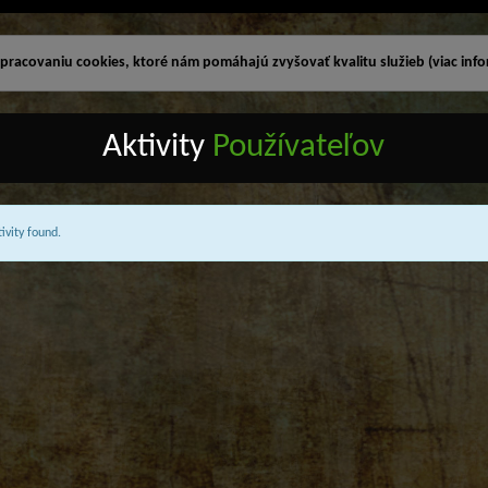
racovaniu cookies, ktoré nám pomáhajú zvyšovať kvalitu služieb (viac infor
Aktivity
Používateľov
ivity found.