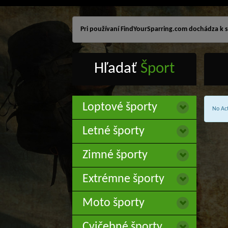
Pri používaní FindYourSparring.com dochádza k sp
Hľadať
Šport
Loptové športy
No Act
Letné športy
Zimné športy
Extrémne športy
Moto športy
Cvičebné športy