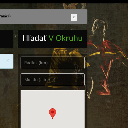
mácií).
x
Hľadať
V Okruhu
×