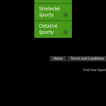
Strelecké
športy
Ostatné
športy
Home
Terms and Conditions
Find Your Sparri