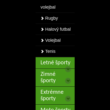
volejbal
Rugby
Halový futbal
Volejbal
Tenis
Letné športy
Zimné
športy
Extrémne
športy