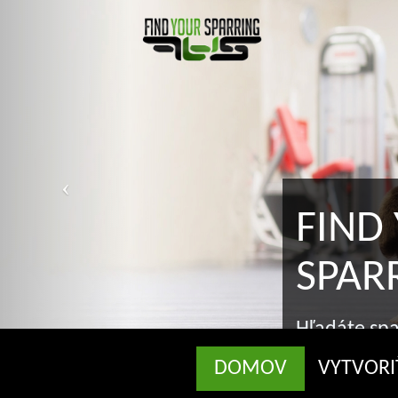
FIND Y
SPARRI
Hľadáte sparringa
správnom mieste
DOMOV
VYTVORI