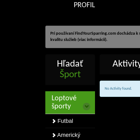
PROFIL
Pri používaní FindYourSparring.com dochádza k
kvalitu služieb (viac informácií).
Hľadať
Aktivi
Šport
No Activity found.
Loptové
športy
Futbal
Americký