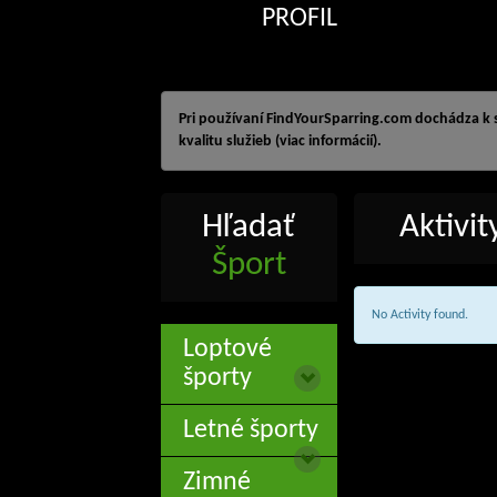
PROFIL
Pri používaní FindYourSparring.com dochádza k
kvalitu služieb (viac informácií).
Hľadať
Aktivi
Šport
No Activity found.
Loptové
športy
Letné športy
Zimné