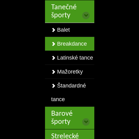
Tanečné
športy
Balet
Breakdance
Latinské tance
Mažoretky
Štandardné
tance
Barové
športy
Strelecké