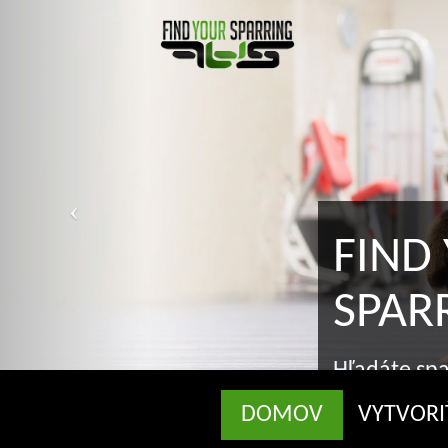
FIND YO
SPARRIN
Hľadáte sparringa? 
správnom mieste
DOMOV
VYTVORI