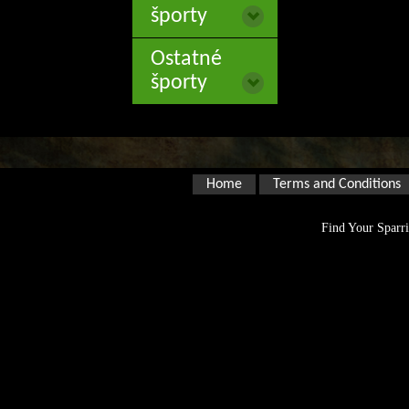
športy
Ostatné
športy
Home
Terms and Conditions
Find Your Sparri