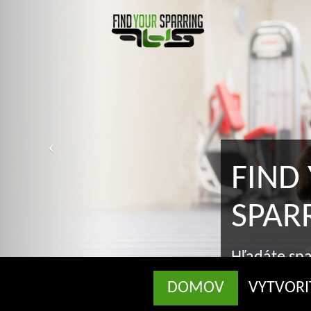
FIND
SPAR
Hľadáte spa
správnom m
DOMOV
VYTVORI