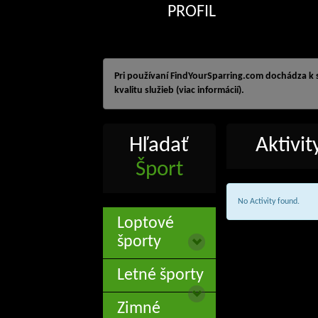
PROFIL
Pri používaní FindYourSparring.com dochádza k
kvalitu služieb (viac informácií).
Hľadať
Aktivi
Šport
No Activity found.
Loptové
športy
Letné športy
Zimné