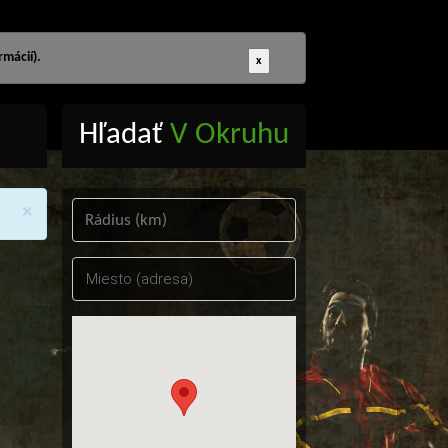
mácií).
x
Hľadať
V Okruhu
×