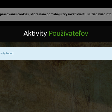
racovaniu cookies, ktoré nám pomáhajú zvyšovať kvalitu služieb (viac infor
Aktivity
Používateľov
ivity found.