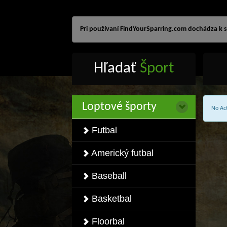
Pri používaní FindYourSparring.com dochádza k sp
Hľadať
Šport
Loptové športy
No Act
Futbal
Americký futbal
Baseball
Basketbal
Floorbal