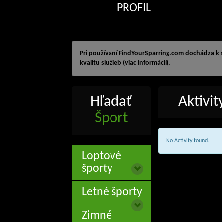
PROFIL
Pri používaní FindYourSparring.com dochádza k
kvalitu služieb (viac informácií).
Hľadať
Aktivi
Šport
No Activity found.
Loptové
športy
Letné športy
Zimné