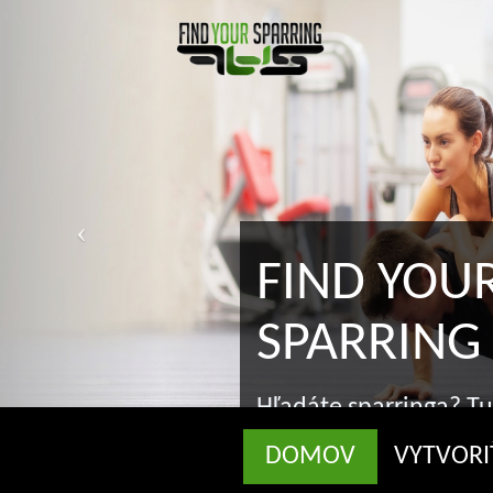
H
s
DOMOV
VYTVORI