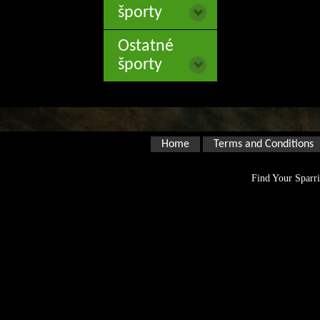
športy
Ostatné
športy
Home
Terms and Conditions
Find Your Sparri