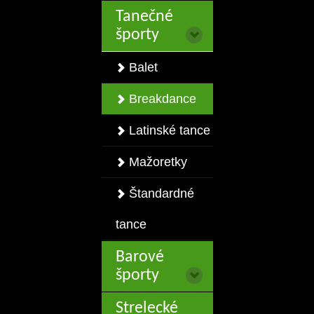
Tanečné
športy
Balet
Breakdance
Latinské tance
Mažoretky
Štandardné
tance
Barové
športy
Strelecké