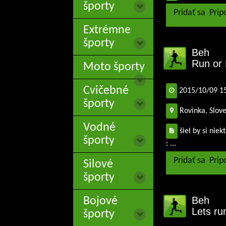
športy
Pridať sa
Prip
Extrémne
športy
Beh
Run or 
Moto športy
Cvičebné
2015/10/09 1
športy
Rovinka, Slov
Vodné
šiel by si nie
športy
: ...
Pridať sa
Prip
Silové
športy
Beh
Bojové
Lets ru
športy