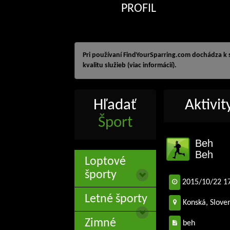
PROFIL
Pri používaní FindYourSparring.com dochádza k
kvalitu služieb (viac informácií).
Hľadať
Aktivi
Šport
Beh
Beh
Loptové
športy
2015/10/22 1
Letné športy
Konská, Slove
Zimné
beh