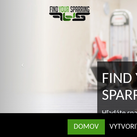
FIND YO
SPARRIN
Hľadáte sparringa? 
správnom mieste
DOMOV
VYTVORI