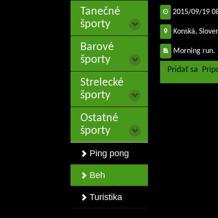
Tanečné
2015/09/19 0
športy
Konská, Slove
Barové
Morning run.
športy
Pridať sa
Prip
Strelecké
športy
Ostatné
športy
Ping pong
Beh
Turistika