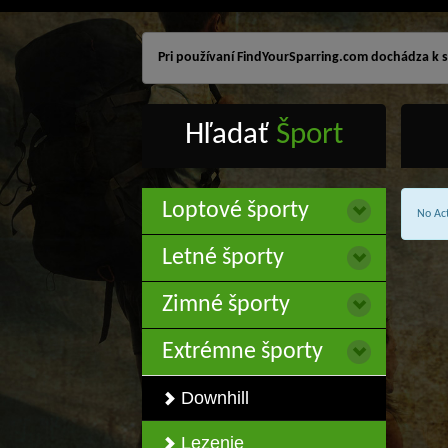
Pri používaní FindYourSparring.com dochádza k sp
Hľadať
Šport
Loptové športy
No Act
Letné športy
Zimné športy
Extrémne športy
Downhill
Lezenie