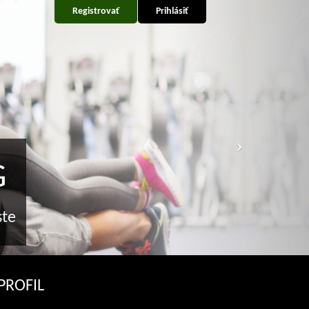
Registrovať
Prihlásiť
RING
nom mieste
PROFIL