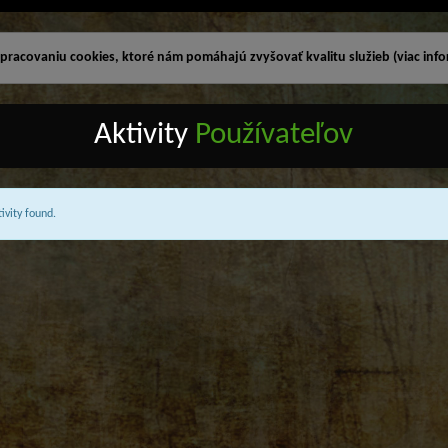
racovaniu cookies, ktoré nám pomáhajú zvyšovať kvalitu služieb (viac infor
Aktivity
Používateľov
ivity found.