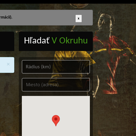
mácií).
x
Hľadať
V Okruhu
×