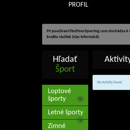
PROFIL
Pri používaní FindYourSparring.com dochádza k
kvalitu služieb (viac informácií).
Hľadať
Aktivi
Šport
No Activity found.
Loptové
športy
Letné športy
Zimné