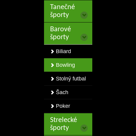
Tanečné
športy
Barové
športy
Biliard
Bowling
Stolný futbal
Šach
Poker
Strelecké
športy