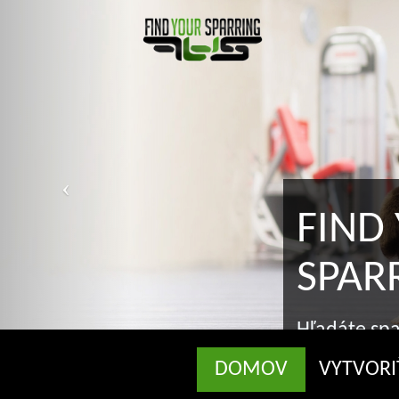
FIND Y
SPARR
Hľadáte sparrin
správnom mies
DOMOV
VYTVORI