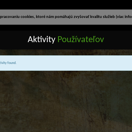
racovaniu cookies, ktoré nám pomáhajú zvyšovať kvalitu služieb (viac infor
Aktivity
Používateľov
ivity found.