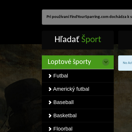
Pri používaní FindYourSparring.com dochádza k sp
Hľadať
Šport
Loptové športy
No Act
Futbal
Americký futbal
Baseball
Basketbal
Floorbal