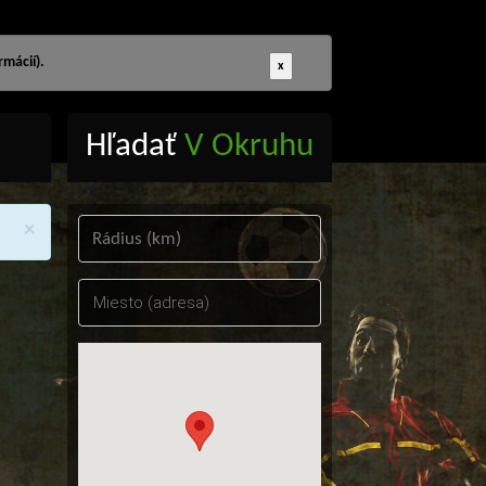
mácií).
x
Hľadať
V Okruhu
×