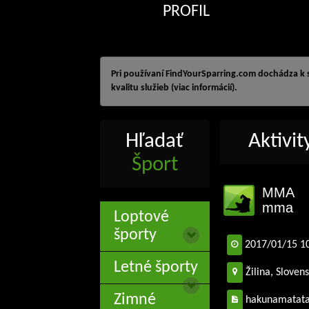
PROFIL
Pri používaní FindYourSparring.com dochádza k
kvalitu služieb (viac informácií).
Hľadať
Aktivi
Šport
MMA
mma
Loptové
športy
2017/01/15 1
Letné športy
Žilina, Sloven
Zimné
hakunamatat