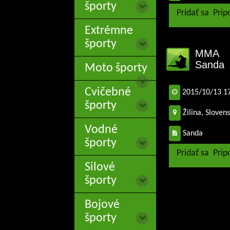
športy
Pridať sa
Prip
Extrémne
športy
MMA
Sanda
Moto športy
Cvičebné
2015/10/13 1
športy
Žilina, Sloven
Vodné
Sanda
športy
Pridať sa
Prip
Silové
športy
Bojové
športy