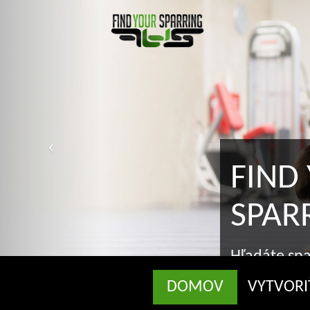
FIND 
SPARR
Hľadáte sparr
správnom mie
DOMOV
VYTVORI