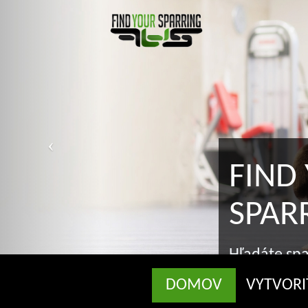
FIND Y
SPARRI
Hľadáte sparringa
správnom mieste
DOMOV
VYTVORI