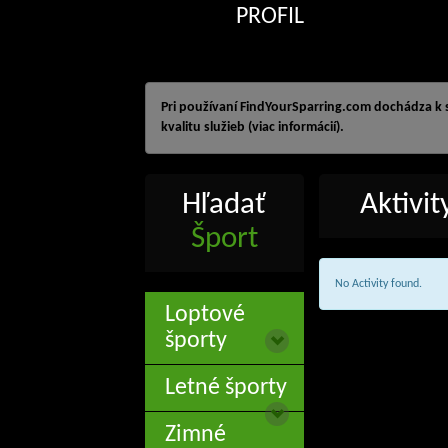
PROFIL
Pri používaní FindYourSparring.com dochádza k
kvalitu služieb (viac informácií).
Hľadať
Aktivi
Šport
No Activity found.
Loptové
športy
Letné športy
Zimné