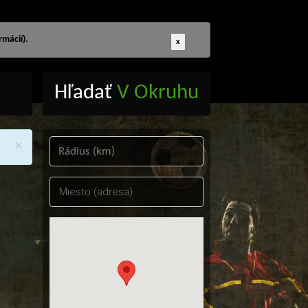
mácií).
x
Hľadať
V Okruhu
×