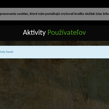
racovaniu cookies, ktoré nám pomáhajú zvyšovať kvalitu služieb (viac infor
Aktivity
Používateľov
ivity found.