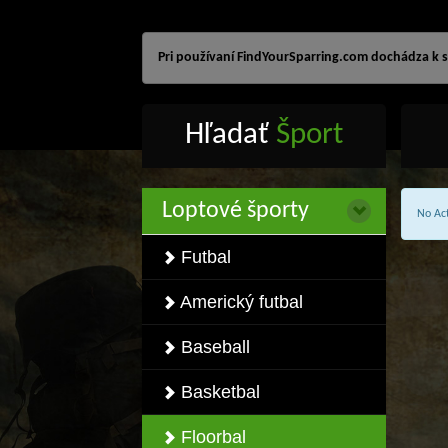
Pri používaní FindYourSparring.com dochádza k sp
Hľadať
Šport
Loptové športy
No Act
Futbal
Americký futbal
Baseball
Basketbal
Floorbal