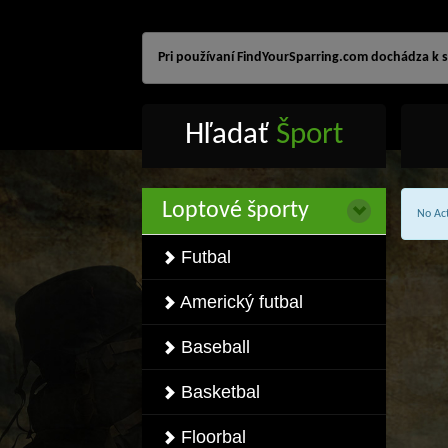
Pri používaní FindYourSparring.com dochádza k sp
Hľadať
Šport
Loptové športy
No Act
Futbal
Americký futbal
Baseball
Basketbal
Floorbal