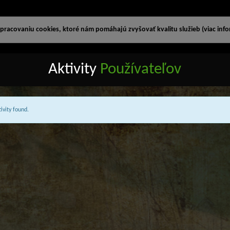
racovaniu cookies, ktoré nám pomáhajú zvyšovať kvalitu služieb (viac infor
Aktivity
Používateľov
ivity found.