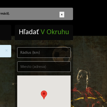
mácií).
x
Hľadať
V Okruhu
×